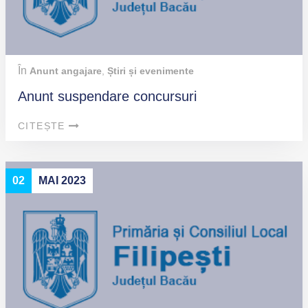
În
Anunt angajare
,
Știri și evenimente
Anunt suspendare concursuri
CITEȘTE
02
MAI 2023