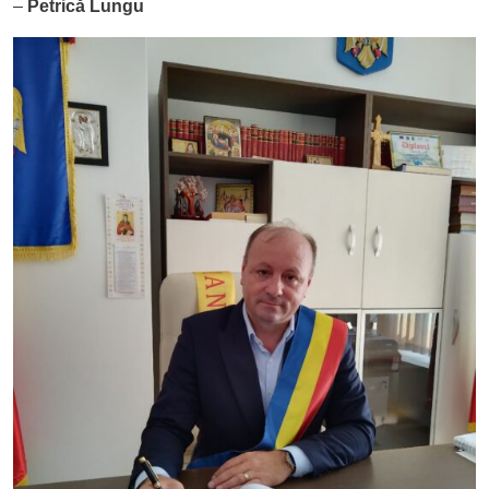
–
Petrică Lungu