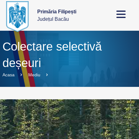
Primăria Filipești
Județul Bacău
Colectare selectivă
deșeuri
Acasa
Mediu
Știați că :
O tonă de hârtie reciclată salvează de la tăiere 15
arbori maturi ?
Pentru obținerea hârtiei din fibre reciclate se