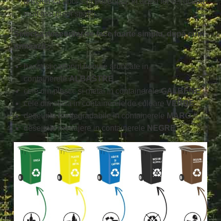
urmând ca apoi să-i pui dopul, în acest fel vei ocupa
mult mai puțin spațiu.
Selecția deșeurilor se face foarte simplu, după cum
urmează :
hartia si cartonul trebuie aruncate in
containerele
ALBASTRE
cele din plastic si metal in containerele
GALBENE
cele din sticla in containerele de culoare
VERDE
deseurile biodegradabile in containerele
MARO
deseurile menajere in containerele
NEGRE