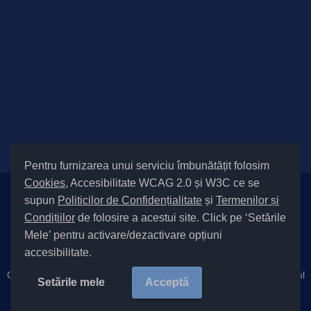
Pentru furnizarea unui serviciu îmbunătățit folosim
Cookies
, Accesibilitate WCAG 2.0 și W3C ce se
supun
Politicilor de Confidențialitate
și
Termenilor și
Setări Cookies și Accesibilitate
Condițiilor
de folosire a acestui site. Click pe ‘Setările
|
Informare cu privire la prelucrarea datelor
|
Politică de utilizare
Mele’ pentru activare/dezactivare opțiuni
cookies
|
Termeni și condiții de utilizare a site-ului
|
Politică de
accesibilitate.
confidențialitate site
Cod Județ 4 / Județul Bacău / Tipul UAT – 14 – C – Comună / Codul
Setările mele
Acceptă
SIRUTA al Unității Administrativ-Teritoriale 22576 / Filipești
Copyright ©
2026 Primăria Filipești județul Bacău |
Site Vechi