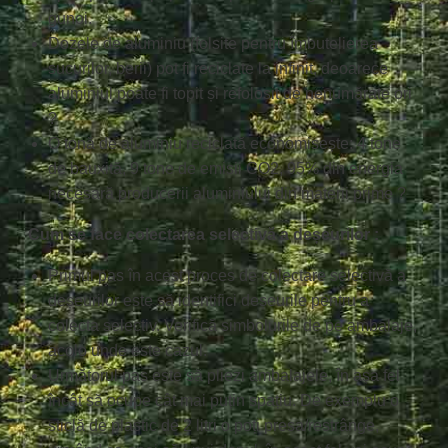
gunoi.
Dozele de aluminiu (folsite pentru îmbutelierea
sucurilor, berii) pot fi reciclate la infinit, deoarece
aluminiul poate fi topit și refolosit de nenumărate ori
?
O tonă de aluminiu reciclată economisește: 4 tone
de bauxită, 9 tone de emisii CO2, 95% din energia
necesară producerii aluminiului din materii prime ?
Cum se face colectarea selectivă a deșeurilor :
Primul pas în acest proces de colectare selectivă a
deșeurilor este să identifici deșeurile pentru a
colecta selectiv. Verifică simbolurile de pe ambalaje,
acolo unde este cazul.
Următorul pas este să pliezi ambalajele, în așa fel
încât să ocupe cât mai puțin spațiu. De exemplu o
sticlă de plastic de 2 litri o poți presa/restrânge,