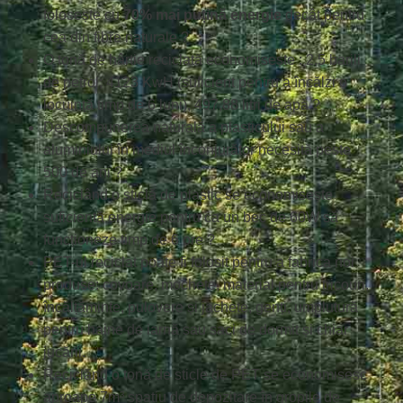
folosește cu
70% mai puțină energie
decât pentru
cea din fibre naturale ?
O tonă de hârtie reciclată economisește : 2,5 barili
de petrol; 4123 KwH (suficient pentru a încălzi o
locuință timp de 6 luni), 497,88 litri de apă ?
Descompunerea naturală a plasticului sau a
aluminiului în mediul înconjurător necesită peste
500 de ani ?
Reciclând o sticlă de plastic se economisește
suficientă energie pentru ca un bec de 60W să
funcționeze timp de 6 ore ?
PET-ul reciclat poate fi folosit pentru a fabrica noi
produse: covoare, mochete, material pentru tricouri,
încălțăminte, pulovere și jachete, genți, umplutură
pentru haine de iarnă sau saci de dormit și chiar
jucării.
Reciclănd o tonă de sticle de PET se economisesc
aproape 7m³ spațiu de depozitare în gropile de