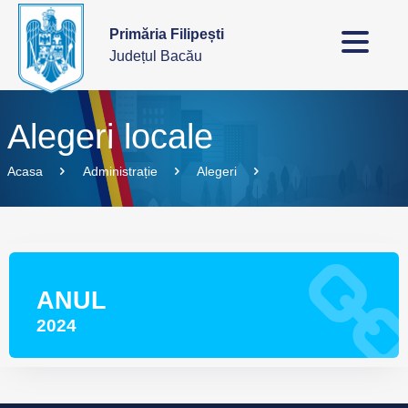
Primăria Filipești
Județul Bacău
Alegeri locale
Acasa
Administrație
Alegeri
ANUL
2024