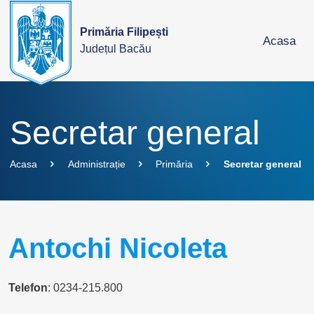
Primăria Filipești
Acasa
Județul Bacău
Secretar general
Acasa
Administrație
Primăria
Secretar general
Antochi Nicoleta
Telefon
: 0234-215.800