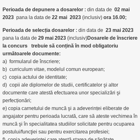
Perioada de depunere a dosarelor :
din data de
02 mai
2023
pana la data de
22 mai 2023
(inclusiv)
ora 16.00;
Perioada de selecția dosarelor :
din data de
23 mai 2023
pana la data de
29 mai 2023
(inclusiv)
Dosarele de înscriere
la concurs trebuie să conțină în mod obligatoriu
următoarele documente:
a) formularul de înscriere;
b) curriculum vitae, modelul comun european;
c) copia actului de identitate;
d) copii ale diplomelor de studii, certificatelor şi altor
documente care atestă efectuarea unor specializări şi
perfecționări;
e) copia carnetului de muncă şi a adeverinței eliberate de
angajator pentru perioada lucrată, care să ateste vechimea în
muncă şi în specialitatea studiilor solicitate pentru ocuparea
postului/funcţiei sau pentru exercitarea profesiei;
f) copia adeverinţei care atestă starea de sănătate