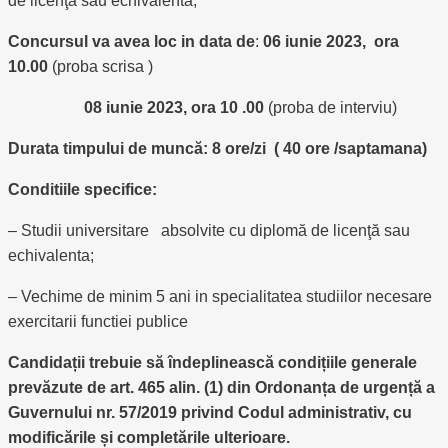
de licenţă sau echivalenta;
Concursul va avea loc in data de
:
06 iunie 2023, ora
10.00
(proba scrisa )
08 iunie 2023, ora 10 .00
(proba de interviu)
Durata timpului de muncă: 8 ore/zi ( 40 ore /saptamana)
Conditiile specifice:
– Studii universitare absolvite cu diplomă de licenţă sau
echivalenta;
– Vechime de minim 5 ani in specialitatea studiilor necesare
exercitarii functiei publice
Candidații trebuie să îndeplinească condițiile generale
prevăzute de art. 465 alin. (1) din
Ordonanța de urgență a
Guvernului nr. 57/2019 privind Codul administrativ, cu
modificările și completările ulterioare.