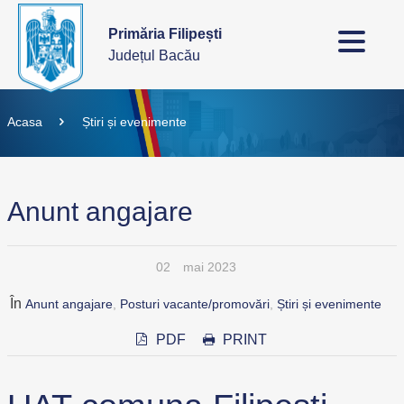
Primăria Filipești
Județul Bacău
Acasa
Știri și evenimente
Anunt angajare
02
mai 2023
În
Anunt angajare
,
Posturi vacante/promovări
,
Știri și evenimente
PDF
PRINT