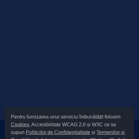
Pentru furnizarea unui serviciu îmbunătățit folosim
Cookies
, Accesibilitate WCAG 2.0 și W3C ce se
supun
Politicilor de Confidențialitate
și
Termenilor și
Setări Cookies și Accesibilitate