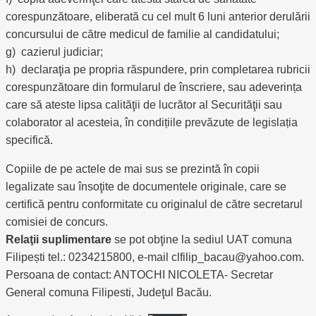
corespunzătoare, eliberată cu cel mult 6 luni anterior derulării
concursului de către medicul de familie al candidatului;
g) cazierul judiciar;
h) declaraţia pe propria răspundere, prin completarea rubricii
corespunzătoare din formularul de înscriere, sau adeverința
care să ateste lipsa calităţii de lucrător al Securităţii sau
colaborator al acesteia, în condițiile prevăzute de legislația
specifică.
Copiile de pe actele de mai sus se prezintă în copii
legalizate sau însoţite de documentele originale, care se
certifică pentru conformitate cu originalul de către secretarul
comisiei de concurs.
Relaţii suplimentare
se pot obţine la sediul UAT comuna
Filipești tel.: 0234215800, e-mail clfilip_bacau@yahoo.com.
Persoana de contact: ANTOCHI NICOLETA- Secretar
General comuna Filipesti, Judeţul Bacău.