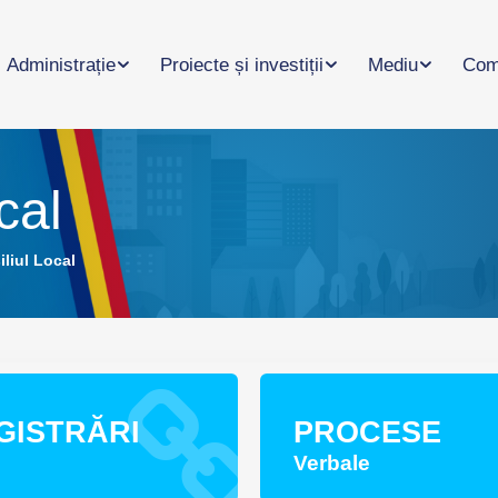
Administrație
Proiecte și investiții
Mediu
Com
cal
liul Local
GISTRĂRI
PROCESE
Verbale