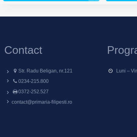
Contact
Progr
Str. Radu Beligan, nr.121
Luni – Vi
0234-215.800
0372-252.527
contact@primaria-filipesti.ro