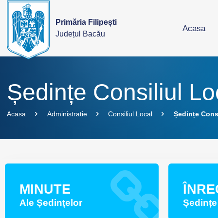
Primăria Filipești
Acasa
Județul Bacău
Ședințe Consiliul Lo
Acasa
Administrație
Consiliul Local
Ședințe Consi
MINUTE
ÎNRE
Ale Ședințelor
Ședințe