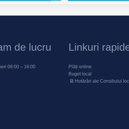
am de lucru
Linkuri rapid
neri 08:00 – 16:00
Plăți online
Buget local
Hotărâri ale Consiliului loc