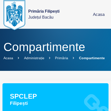
Primăria Filipești
Acasa
Județul Bacău
Compartimente
Acasa
Administrație
Primăria
Compartimente
SPCLEP
Filipești