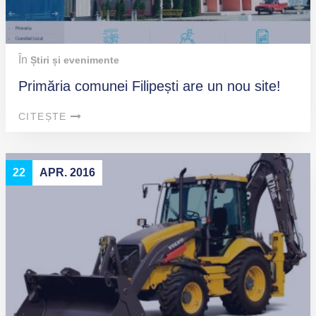
În
Știri și evenimente
Primăria comunei Filipești are un nou site!
CITEȘTE
22
APR. 2016