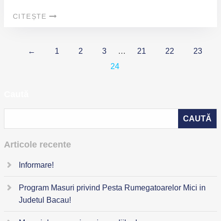
CITEȘTE
←
1
2
3
…
21
22
23
24
Caută
Articole recente
Informare!
Program Masuri privind Pesta Rumegatoarelor Mici in
Judetul Bacau!