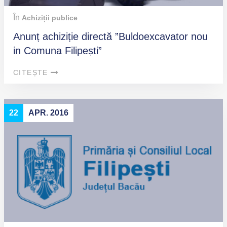
În
Achiziții publice
Anunț achiziție directă ”Buldoexcavator nou
in Comuna Filipești”
CITEȘTE
22
APR. 2016