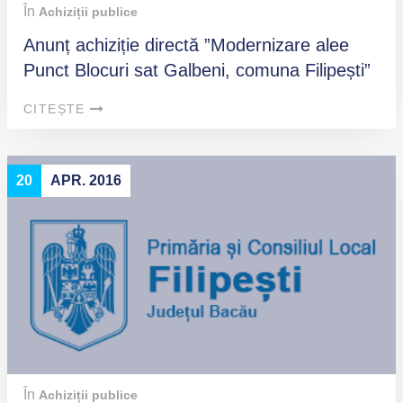
În
Achiziții publice
Anunț achiziție directă ”Modernizare alee
Punct Blocuri sat Galbeni, comuna Filipești”
CITEȘTE
20
APR. 2016
În
Achiziții publice