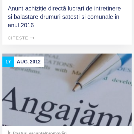
Anunt achiziție directă lucrari de intretinere
si balastare drumuri satesti si comunale in
anul 2016
CITEȘTE
17
AUG. 2012
În
Posturi vacante/promovări