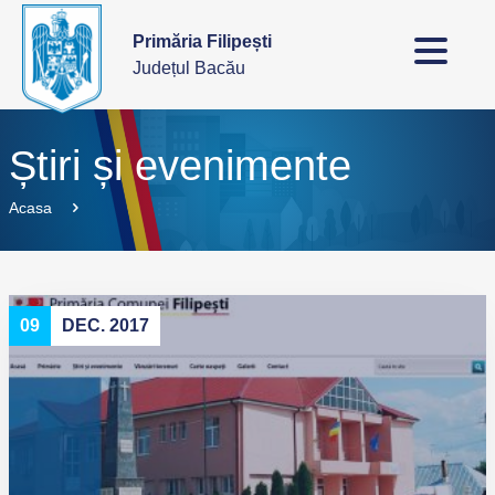
Primăria Filipești
Județul Bacău
Știri și evenimente
Acasa
09
DEC. 2017