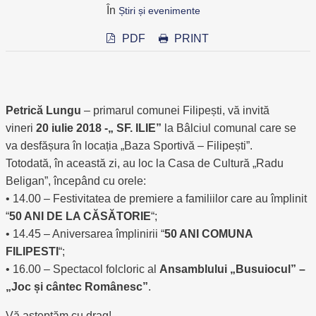
În
Știri și evenimente
PDF
PRINT
Petrică Lungu
– primarul comunei Filipești, vă invită
vineri
20 iulie 2018 -„ SF. ILIE”
la Bâlciul comunal care se
va desfășura în locația „Baza Sportivă – Filipești”.
Totodată, în această zi, au loc la Casa de Cultură „Radu
Beligan”, începând cu orele:
• 14.00 – Festivitatea de premiere a familiilor care au împlinit
“
50 ANI DE LA CĂSĂTORIE
“;
• 14.45 – Aniversarea împlinirii “
50 ANI COMUNA
FILIPESTI
“;
•
16.00 – Spectacol folcloric al
Ansamblului „Busuiocul” –
„Joc și cântec Românesc”
.
Vă așteptăm cu drag!