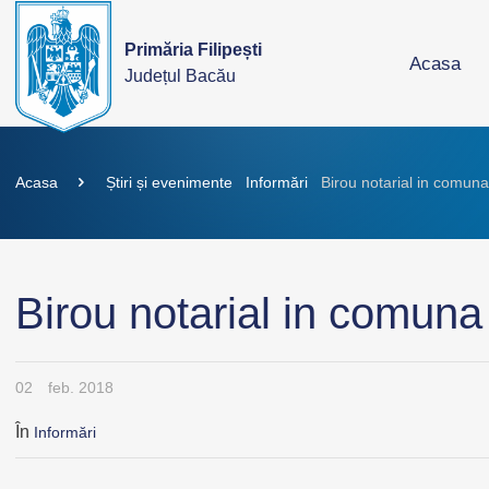
Primăria Filipești
Acasa
Județul Bacău
Acasa
Știri și evenimente
Informări
Birou notarial in comuna 
Birou notarial in comuna 
02
feb. 2018
În
Informări