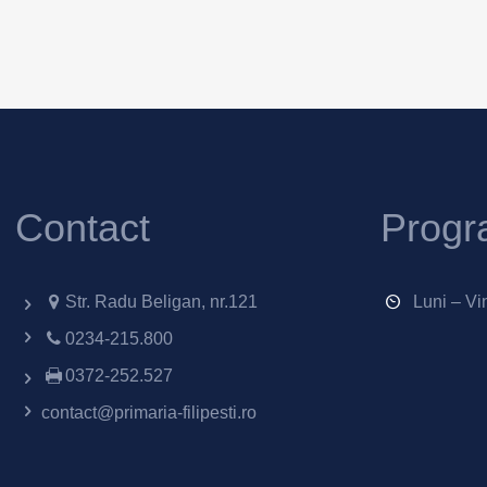
Contact
Progr
Str. Radu Beligan, nr.121
Luni – Vi
0234-215.800
0372-252.527
contact@primaria-filipesti.ro