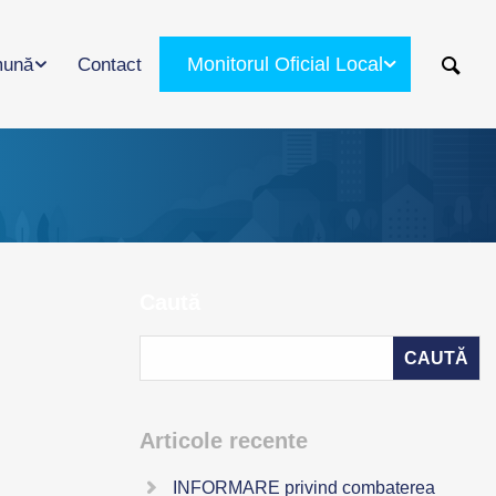
Monitorul Oficial Local
ună
Contact
Caută
Articole recente
INFORMARE privind combaterea