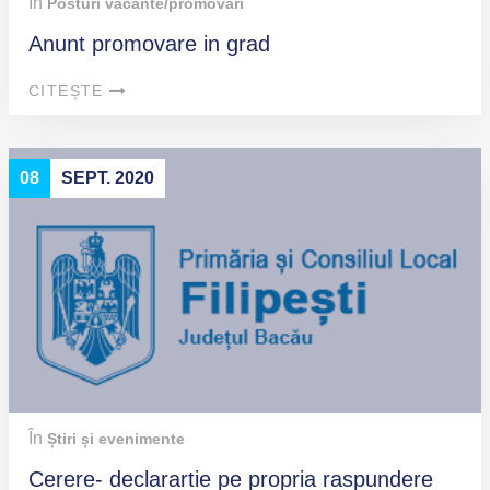
În
Posturi vacante/promovări
Anunt promovare in grad
CITEȘTE
08
SEPT. 2020
În
Știri și evenimente
Cerere- declarartie pe propria raspundere