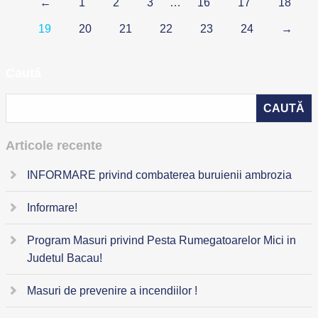
←
1
2
3
…
16
17
18
19
20
21
22
23
24
→
Caută
Articole recente
INFORMARE privind combaterea buruienii ambrozia
Informare!
Program Masuri privind Pesta Rumegatoarelor Mici in
Judetul Bacau!
Masuri de prevenire a incendiilor !