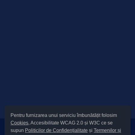
Pentru furnizarea unui serviciu îmbunătățit folosim
Cookies
, Accesibilitate WCAG 2.0 și W3C ce se
supun
Politicilor de Confidențialitate
și
Termenilor și
Setări Cookies și Accesibilitate