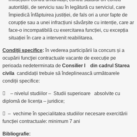
autorității, de serviciu sau în legătură cu serviciul, care
împiedică înfăptuirea justiției, de fals ori a unor fapte de
corupție sau a unei infracțiuni săvârșite cu intenție, care ar
face-o incompatibilă cu exercitarea funcției, cu excepția
situației în care a intervenit reabilitarea.
Condiții specifice
:
în vederea participării la concurs și a
ocupării funcţiei contractuale vacante de execuție pe
perioada nedeterminata de
Consilier I din cadrul Starea
civila
candidații trebuie să îndeplinească următoarele
condiții specifice:
 – nivelul studiilor – Studii superioare absolvite cu
diplomă de licența – juridice;
 – vechime în specialitatea studiilor necesare exercitării
funcției contractuale: minimum 7 ani
Bibliografie: