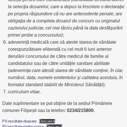
la selecţia dosarelor, care a depus la înscriere o declaraţie
pe propria răspundere că nu are antecedente penale, are
obligaţia de a completa dosarul de concurs cu originalul
cazierului judiciar, cel mai târziu până la data desfăşurării
primei probe a concursului)
;
adeverință medicală care să ateste starea de sănătate
corespunzătoare eliberată cu cel mult 6 luni anterior
derulării concursului de către medicul de familie al
candidatului sau de către unitățile sanitare abilitate
(
adeverinţa care atestă starea de sănătate conţine, în clar,
numărul, data, numele emitentului şi calitatea acestuia, în
formatul standard stabilit de Ministerul Sănătăţii
);
curriculum vitae.
Date suplimentare se pot obţine de la sediul Primărieie
comunei Filipești sau la telefon:
0234/215800.
PV-rezultate-doasare
Descarcă
PV-rezultate-proba-scrisa
Descarcă