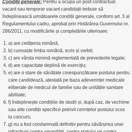
Condiții generale:
Pentru a ocupa un post contractual
vacant sau temporar vacant candidații trebuie să
îndeplinească următoarele condiții generale, conform art. 3 al
Regulamentului-cadru, aprobat prin Hotărârea Guvernului nr.
286/2011, cu modificările și completările ulterioare:
a) are cetățenia română,
b) cunoaște limba română, scris și vorbit;
c) are vârsta minimă reglementată de prevederile legale;
d) are capacitate deplină de exercițiu;
e) are o stare de sănătate corespunzătoare postului pentru
care candidează, atestată pe baza adeverinței medicale
eliberate de medicul de familie sau de unitățile sanitare
abilitate;
f) îndeplinește condițiile de studii și, după caz, de vechime
sau alte condiții specifice potrivit cerințelor postului scos
la concurs;
g) nu a fost condamnată definitiv pentru săvârșirea unei
infracțiuni contra umanității, contra statului ori contra