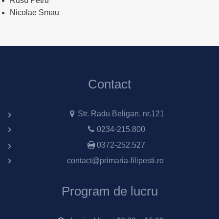
Rusu Petru
Nicolae Smau
Contact
Str. Radu Beligan, nr.121
0234-215.800
0372-252.527
contact@primaria-filipesti.ro
Program de lucru