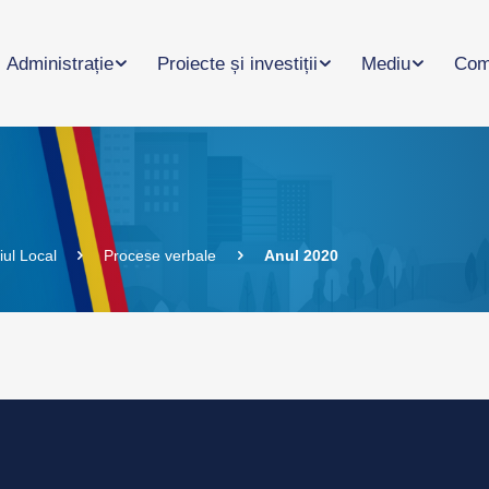
Administrație
Proiecte și investiții
Mediu
Com
iul Local
Procese verbale
Anul 2020