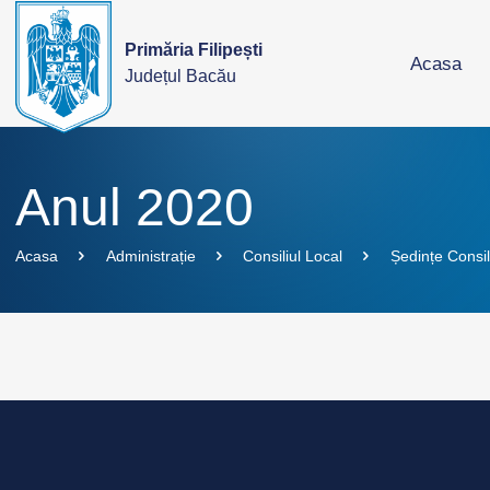
Primăria Filipești
Acasa
Județul Bacău
Anul 2020
Acasa
Administrație
Consiliul Local
Ședințe Consil