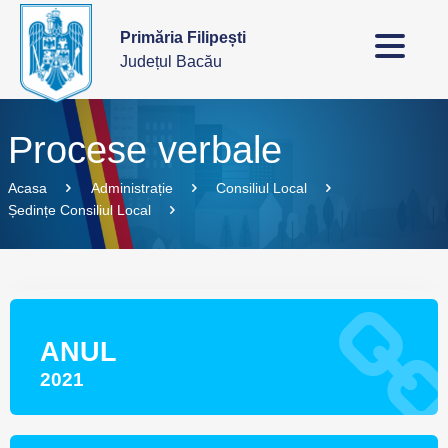
Primăria Filipești
Județul Bacău
Procese verbale
Acasa
Administrație
Consiliul Local
Ședințe Consiliul Local
ANUL
2021