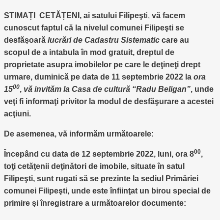
STIMAȚI CETĂȚENI, ai satului Filipeşt
i,
vă facem
cunoscut faptul că la nivelul comunei Filipeşti se
desfăşoară
lucrări de Cadastru Sistematic
care au
scopul de a intabula în mod gratuit, dreptul de
proprietate asupra imobilelor pe care le deţineţi drept
urmare, duminică pe data de 11 septembrie 2022 la
ora
00
15
,
vă invităm
la Casa de cultură “Radu Beligan”
, unde
veţi fi informaţi privitor la modul de desfăşurare a acestei
acţiuni.
De asemenea, vă informăm următoarele:
00
Începând cu data de 12 septembrie 2022, luni, ora 8
,
toţi cetăţenii deţinători de imobile, situate în satul
Filipeşti, sunt rugati să se prezinte la sediul Primăriei
comunei Filipeşti, unde este înfiinţat un birou special de
primire şi înregistrare a următoarelor documente: