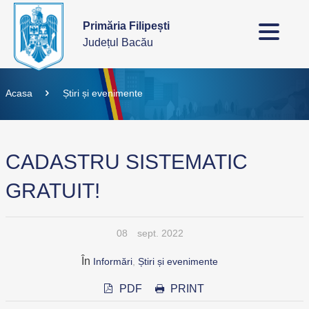
Primăria Filipești
Județul Bacău
Acasa
Știri și evenimente
CADASTRU SISTEMATIC
GRATUIT!
08
sept. 2022
În
Informări
,
Știri și evenimente
PDF
PRINT