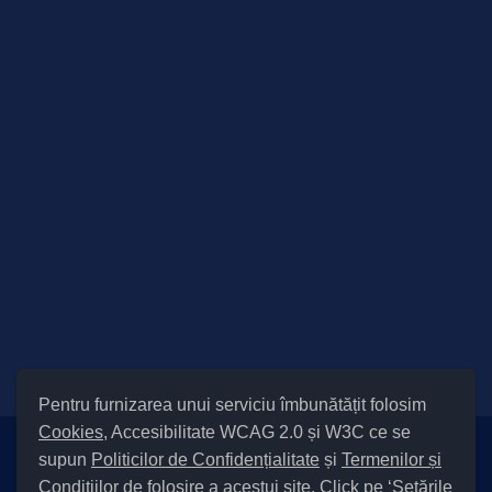
Pentru furnizarea unui serviciu îmbunătățit folosim
Cookies
, Accesibilitate WCAG 2.0 și W3C ce se
supun
Politicilor de Confidențialitate
și
Termenilor și
Setări Cookies și Accesibilitate
Condițiilor
de folosire a acestui site. Click pe ‘Setările