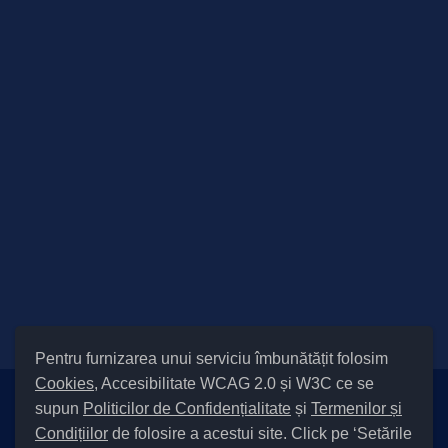
Pentru furnizarea unui serviciu îmbunătățit folosim
Cookies
, Accesibilitate WCAG 2.0 și W3C ce se
supun
Politicilor de Confidențialitate
și
Termenilor și
Setări Cookies și Accesibilitate
Condițiilor
de folosire a acestui site. Click pe ‘Setările