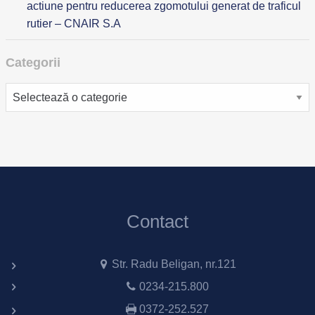
actiune pentru reducerea zgomotului generat de traficul
rutier – CNAIR S.A
Categorii
Categorii
Contact
Str. Radu Beligan, nr.121
0234-215.800
0372-252.527