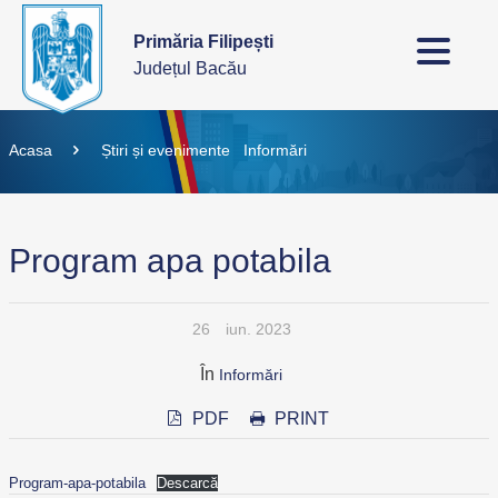
Primăria Filipești
Județul Bacău
Acasa
Știri și evenimente
Informări
Program apa potabila
26
iun. 2023
În
Informări
PDF
PRINT
Program-apa-potabila
Descarcă