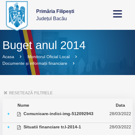
Primăria Filipești
Județul Bacău
Buget anul 2014
Acasa
Monitorul Oficial Local
Documente și informații financiare
RESETEAZĂ FILTRELE
Nume
Data
Comunicare-indici-img-512092943
28/03/2022
+
Situatii financiare tr.I-2014-1
28/03/2022
+