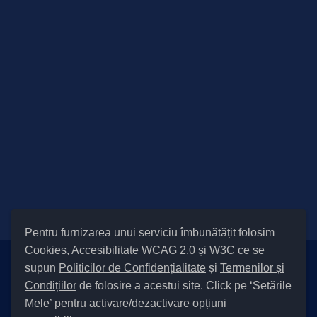
Pentru furnizarea unui serviciu îmbunătățit folosim
Cookies
, Accesibilitate WCAG 2.0 și W3C ce se
supun
Politicilor de Confidențialitate
și
Termenilor și
Setări Cookies și Accesibilitate
Condițiilor
de folosire a acestui site. Click pe ‘Setările
|
Informare cu privire la prelucrarea datelor
|
Politică de utilizare
Mele’ pentru activare/dezactivare opțiuni
cookies
|
Termeni și condiții de utilizare a site-ului
|
Politică de