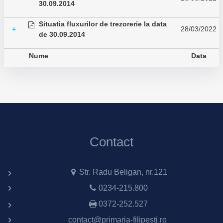
30.09.2014
Situatia fluxurilor de trezorerie la data
28/03/2022
+
de 30.09.2014
Nume
Data
Contact
Str. Radu Beligan, nr.121
0234-215.800
0372-252.527
contact@primaria-filipesti.ro