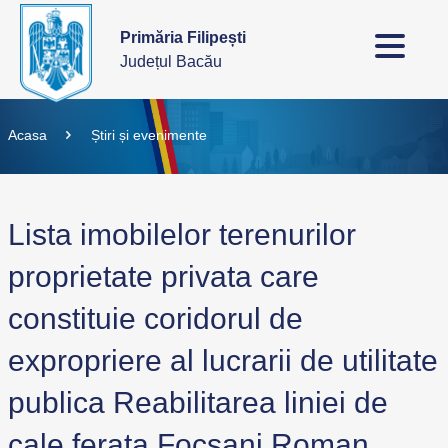
Primăria Filipești
Județul Bacău
Acasa
Știri și evenimente
Lista imobilelor terenurilor
proprietate privata care
constituie coridorul de
expropriere al lucrarii de utilitate
publica Reabilitarea liniei de
cale ferata Focsani Roman