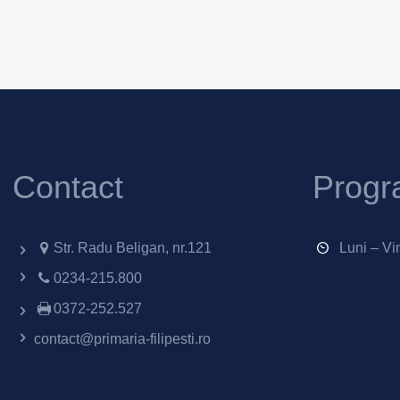
Contact
Progr
Str. Radu Beligan, nr.121
Luni – Vi
0234-215.800
0372-252.527
contact@primaria-filipesti.ro