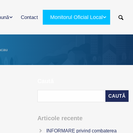
Monitorul Oficial Local
ună
Contact
acau
Caută
Articole recente
INFORMARE privind combaterea