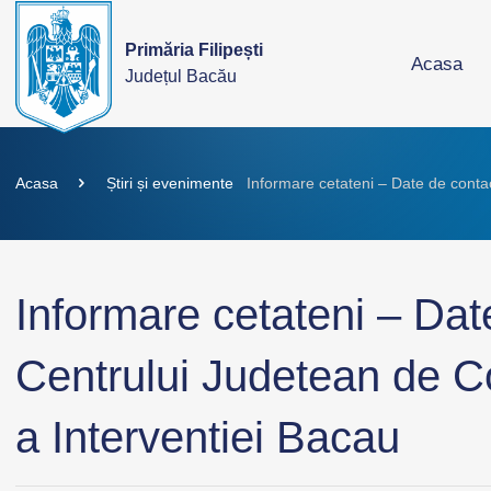
Primăria Filipești
Acasa
Județul Bacău
Acasa
Știri și evenimente
Informare cetateni – Date de conta
Informare cetateni – Dat
Centrului Judetean de 
a Interventiei Bacau