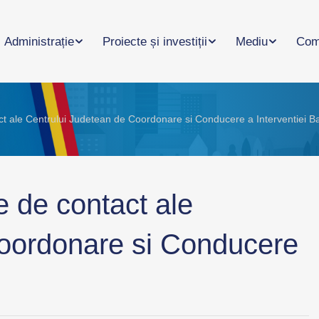
Administrație
Proiecte și investiții
Mediu
Com
ct ale Centrului Judetean de Coordonare si Conducere a Interventiei B
e de contact ale
Coordonare si Conducere