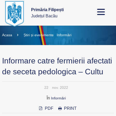
Primăria Filipești
Județul Bacău
Acasa
Știri și evenimente
Informări
Informare catre fermierii afectati
de seceta pedologica – Cultu
22
nov. 2022
În
Informări
PDF
PRINT