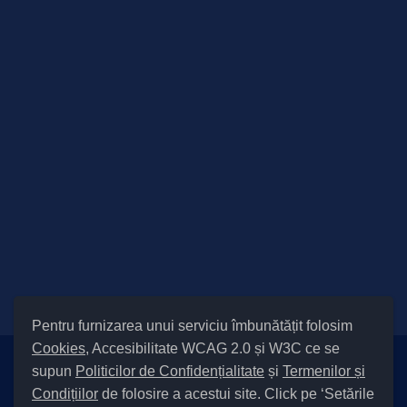
Pentru furnizarea unui serviciu îmbunătățit folosim
Cookies
, Accesibilitate WCAG 2.0 și W3C ce se
supun
Politicilor de Confidențialitate
și
Termenilor și
Setări Cookies și Accesibilitate
Condițiilor
de folosire a acestui site. Click pe ‘Setările