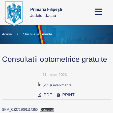
Primăria Filipești
Județul Bacău
Acasa
Știri și evenimente
Consultatii optometrice gratuite
11
sept. 2023
În
Știri și evenimente
PDF
PRINT
SKM_C22723091114250
Descarcă