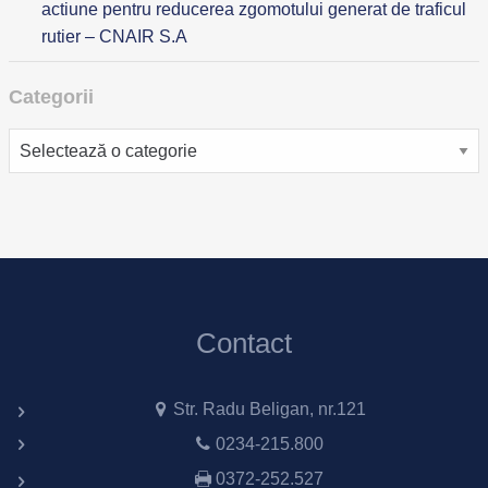
actiune pentru reducerea zgomotului generat de traficul
rutier – CNAIR S.A
Categorii
Categorii
Contact
Str. Radu Beligan, nr.121
0234-215.800
0372-252.527