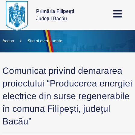
Primăria Filipești
Județul Bacău
Acasa
Știri și evenimente
Comunicat privind demararea
proiectului “Producerea energiei
electrice din surse regenerabile
în comuna Filipești, judeţul
Bacău”