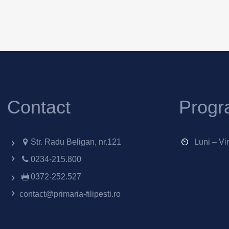
Contact
Progr
Str. Radu Beligan, nr.121
Luni – Vi
0234-215.800
0372-252.527
contact@primaria-filipesti.ro