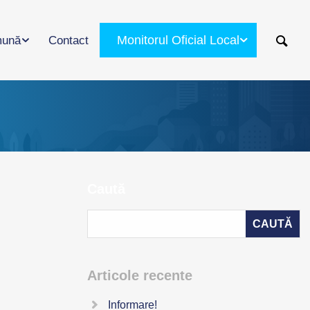
Monitorul Oficial Local
ună
Contact
Caută
Articole recente
Informare!