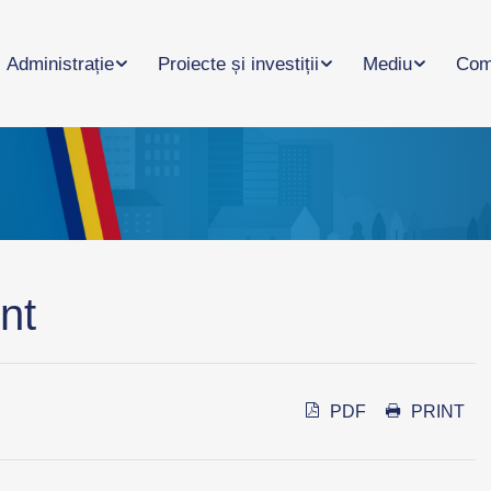
Administrație
Proiecte și investiții
Mediu
Com
nt
PDF
PRINT