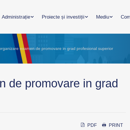
Administrație
Proiecte și investiții
Mediu
Com
organizare examen de promovare in grad profesional superior
n de promovare in grad
PDF
PRINT