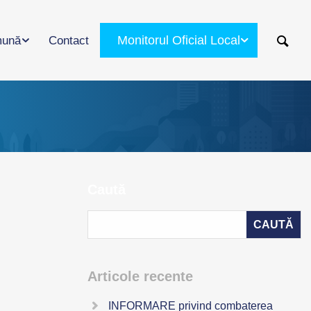
Monitorul Oficial Local
ună
Contact
Caută
Articole recente
INFORMARE privind combaterea