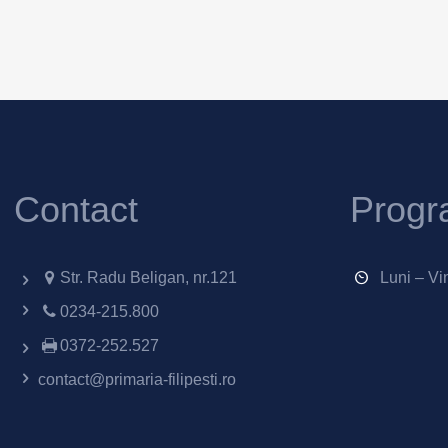
Contact
Progr
Str. Radu Beligan, nr.121
Luni – Vi
0234-215.800
0372-252.527
contact@primaria-filipesti.ro