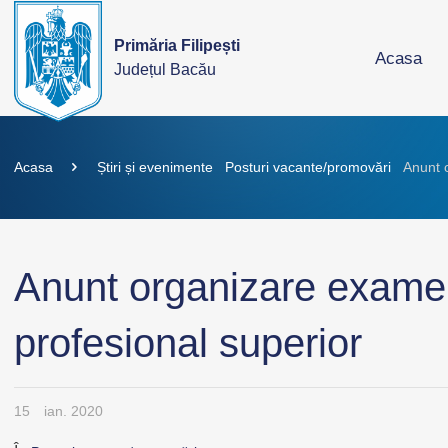
Primăria Filipești
Acasa
Județul Bacău
Acasa
Știri și evenimente
Posturi vacante/promovări
Anunt 
Anunt organizare exame
profesional superior
15
ian. 2020