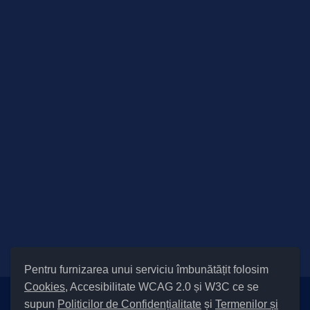
Pentru furnizarea unui serviciu îmbunătățit folosim
Cookies
, Accesibilitate WCAG 2.0 și W3C ce se
supun
Politicilor de Confidențialitate
și
Termenilor și
Setări Cookies și Accesibilitate