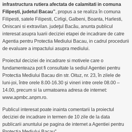
infrastructura rutiera afectata de calamitati in comuna
Filipești, judetul Bacau”
, propus a se realiza în comuna
Filipesti, satele Filipesti, Cirligi, Galbeni, Boanta, Harlesti,
Oniscani si extravilan. judeţul Bacău, anunta publicul
interesat asupra luarii deciziei etapei de incadrare de catre
Agentia pentru Protectia Mediului Bacau, in cadrul procedurii
de evaluare a impactului asupra mediului.
Proiectul deciziei de incadrare si motivele care o
fundamenteaza pot fi consultate la sediul Agentiei pentru
Protectia Mediului Bacau din str. Oituz, nr. 23, în zilele de
luni-joi, între orele 8.00-16.30 şi vineri intre orele 08.00 –
14.00, precum si la urmatoarea adresa de internet:
www.apmbc.anpm.ro.
Publicul interesat poate inainta comentarii la proiectul
deciziei de incadrare in termen de 10 zile de la data
publicarii anuntului pe pagina de internet a Agentiei pentru
Protectia Mediului Bacau”