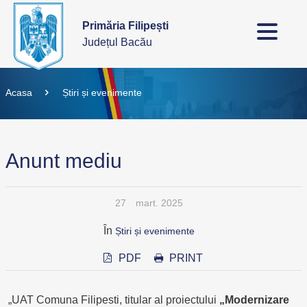
Primăria Filipești
Județul Bacău
Acasa
Știri și evenimente
Anunt mediu
27
mart. 2025
În
Știri și evenimente
PDF
PRINT
„UAT Comuna Filipesti, titular al proiectului
„Modernizare