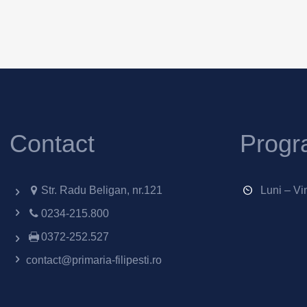
Contact
Progr
Str. Radu Beligan, nr.121
Luni – Vi
0234-215.800
0372-252.527
contact@primaria-filipesti.ro