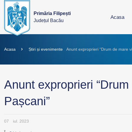
Primăria Filipești
Acasa
Județul Bacău
Acasa
Știri și evenimente
Anunt exproprieri “Drum de mare v
Anunt exproprieri “Drum
Pașcani”
07
iul. 2023