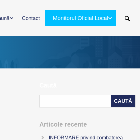
Monitorul Oficial Local
ună
Contact
Caută
Articole recente
INFORMARE privind combaterea