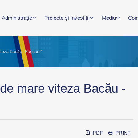
Administrație
Proiecte și investiții
Mediu
Com
iteza Bacău -Pașcani”
 de mare viteza Bacău -
PDF
PRINT