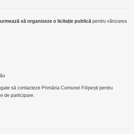
urmează să organizeze o licitație publică
pentru vânzarea
cău
ugate să contacteze Primăria Comunei Filipești pentru
le de participare.