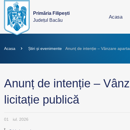
Primăria Filipești
Acasa
Județul Bacău
Acasa
Știri și evenimente
Anunț de intenție – Vânzare apartame
Anunț de intenție – Vân
licitație publică
01
iul. 2026