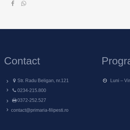
Contact
Progr
Str. Radu Beligan, nr.121
Luni – Vi
0234-215.800
0372-252.527
contact@primaria-filipesti.ro