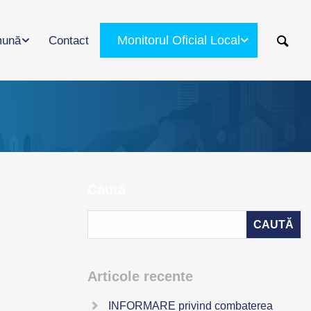
Monitorul Oficial Local
ună
Contact
Caută
Articole recente
INFORMARE privind combaterea