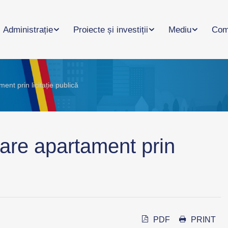
Administrație
Proiecte și investiții
Mediu
Com
nt prin licitație publică
zare apartament prin
PDF
PRINT