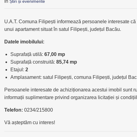
În
Știri și evenimente
U.A.T. Comuna Filipești informează persoanele interesate că
unui apartament situat în satul Filipești, județul Bacău.
Datele imobilului:
Suprafață utilă:
67,00 mp
Suprafață construită:
85,74 mp
Etajul:
2
Amplasament: satul Filipești, comuna Filipești, județul Ba
Persoanele interesate de achiziționarea acestui imobil sunt r
informații suplimentare privind organizarea licitației și condiții
Telefon:
0234/215800
Vă așteptăm cu interes!