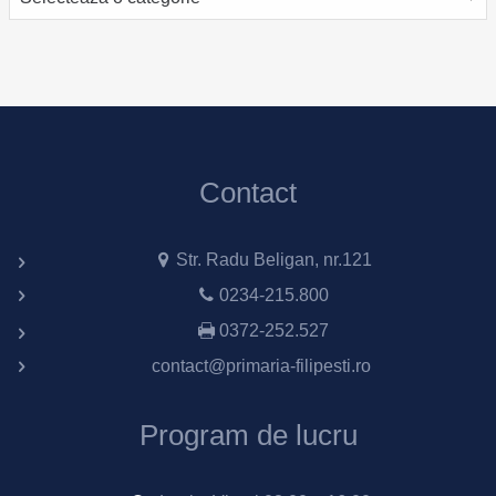
Contact
Str. Radu Beligan, nr.121
0234-215.800
0372-252.527
contact@primaria-filipesti.ro
Program de lucru