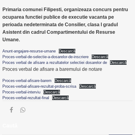
Primaria comunei Filipesti, organizeaza concurs pentru
ocuparea functiei publice de executie vacanta pe
perioada nedeterminata de Consilier, clasa I gradul
Asistent din cadrul Compartimentului de Resurse
Umane.
Anunt-angajare-resurse-umane
Descarcă
Proces-verbal-de-selectie-a-dosarelor-de-inscriere
Descarcă
Proces verbal de afisare a rezultatelor selectiei dosarelor de
Descarcă
Proces verbal de afisare a baremului de notare
Proces-verbal-afisare-barem
Descarcă
Proces-verbal-afisare-rezultat-proba-scrisa
Descarcă
Proces-verbal-interviu
Descarcă
Proces-verbal-rezultat-final
Descarcă
Caută