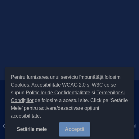
Pentru furnizarea unui serviciu îmbunătățit folosim
Cookies
, Accesibilitate WCAG 2.0 și W3C ce se
supun
Politicilor de Confidențialitate
și
Termenilor și
Setări Cookies și Accesibilitate
Condițiilor
de folosire a acestui site. Click pe ‘Setările
|
Informare cu privire la prelucrarea datelor
|
Politică de utilizare
Mele’ pentru activare/dezactivare opțiuni
cookies
|
Termeni și condiții de utilizare a site-ului
|
Politică de
accesibilitate.
confidențialitate site
Cod Județ 4 / Județul Bacău / Tipul UAT – 14 – C – Comună / Codul
Setările mele
Acceptă
SIRUTA al Unității Administrativ-Teritoriale 22576 / Filipești