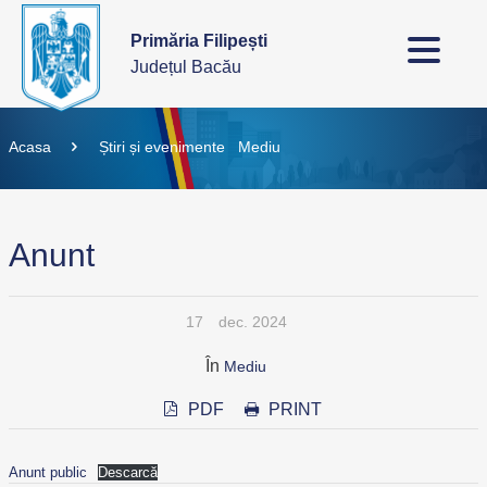
Primăria Filipești
Județul Bacău
Acasa
Știri și evenimente
Mediu
Anunt
17
dec. 2024
În
Mediu
PDF
PRINT
Anunt public
Descarcă