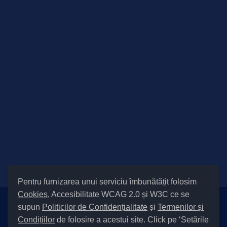
Pentru furnizarea unui serviciu îmbunătățit folosim
Cookies
, Accesibilitate WCAG 2.0 și W3C ce se
supun
Politicilor de Confidențialitate
și
Termenilor și
Setări Cookies și Accesibilitate
Condițiilor
de folosire a acestui site. Click pe ‘Setările