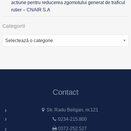
actiune pentru reducerea zgomotului generat de traficul
rutier – CNAIR S.A
Categorii
Categorii
Contact
Str. Radu Beligan, nr.121
0234-215.800
0372-252.527