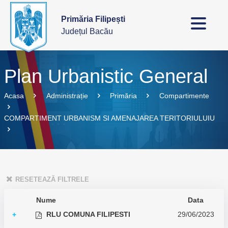
Primăria Filipești
Județul Bacău
Plan Urbanistic General
Acasa
Administrație
Primăria
Compartimente
COMPARTIMENT URBANISM SI AMENAJAREA TERITORIULUIU
RESETEAZĂ FILTRELE
Nume
Data
RLU COMUNA FILIPESTI
29/06/2023
+