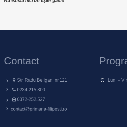
Nu există nici un fișier găsit!
Contact
Progr
Str. Radu Beligan, nr.121
Luni – Vi
0234-215.800
0372-252.527
contact@primaria-filipesti.ro