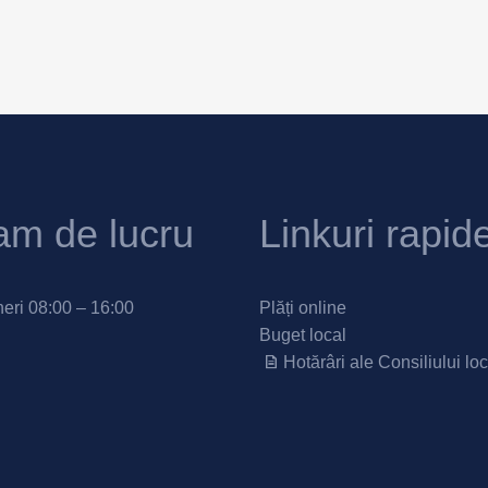
am de lucru
Linkuri rapid
neri 08:00 – 16:00
Plăți online
Buget local
Hotărâri ale Consiliului loc