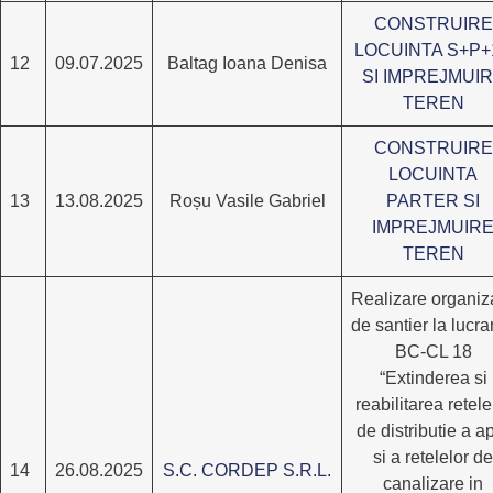
CONSTRUIRE
LOCUINTA S+P+
12
09.07.2025
Baltag Ioana Denisa
SI IMPREJMUI
TEREN
CONSTRUIRE
LOCUINTA
13
13.08.2025
Roșu Vasile Gabriel
PARTER SI
IMPREJMUIR
TEREN
Realizare organiz
de santier la lucra
BC-CL 18
“Extinderea si
reabilitarea retele
de distributie a a
si a retelelor de
14
26.08.2025
S.C. CORDEP S.R.L.
canalizare in