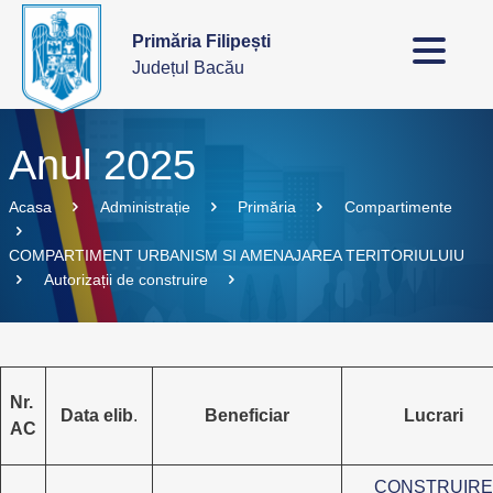
Primăria Filipești
Județul Bacău
Anul 2025
Acasa
Administrație
Primăria
Compartimente
COMPARTIMENT URBANISM SI AMENAJAREA TERITORIULUIU
Autorizații de construire
Nr.
Data elib
.
Beneficiar
Lucrari
AC
CONSTRUIRE