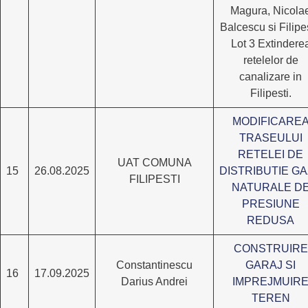
Magura, Nicola
Balcescu si Filipes
Lot 3 Extindere
retelelor de
canalizare in
Filipesti.
MODIFICARE
TRASEULUI
RETELEI DE
UAT COMUNA
15
26.08.2025
DISTRIBUTIE G
FILIPESTI
NATURALE D
PRESIUNE
REDUSA
CONSTRUIRE
Constantinescu
GARAJ SI
16
17.09.2025
Darius Andrei
IMPREJMUIR
TEREN