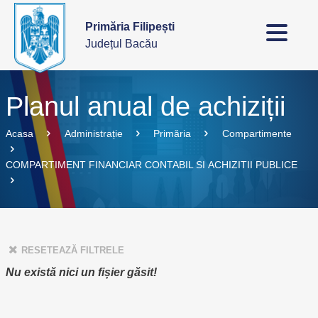
Primăria Filipești
Județul Bacău
Planul anual de achiziții
Acasa
Administrație
Primăria
Compartimente
COMPARTIMENT FINANCIAR CONTABIL SI ACHIZITII PUBLICE
RESETEAZĂ FILTRELE
Nu există nici un fișier găsit!