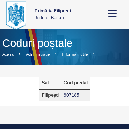
Primăria Filipești
Județul Bacău
Coduri poștale
Acasa
Administrație
Informații utile
Sat
Cod poștal
Filipești
607185