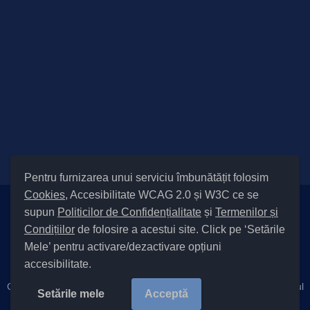
Pentru furnizarea unui serviciu îmbunătățit folosim
Cookies
, Accesibilitate WCAG 2.0 și W3C ce se
supun
Politicilor de Confidențialitate
și
Termenilor și
Setări Cookies și Accesibilitate
Condițiilor
de folosire a acestui site. Click pe ‘Setările
|
Informare cu privire la prelucrarea datelor
|
Politică de utilizare
Mele’ pentru activare/dezactivare opțiuni
cookies
|
Termeni și condiții de utilizare a site-ului
|
Politică de
accesibilitate.
confidențialitate site
Cod Județ 4 / Județul Bacău / Tipul UAT – 14 – C – Comună / Codul
Setările mele
Acceptă
SIRUTA al Unității Administrativ-Teritoriale 22576 / Filipești