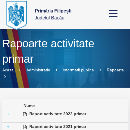
Primăria Filipești
Județul Bacău
Rapoarte activitate
primar
Acasa
Administrație
Informații publice
Rapoarte
Nume
Raport activitate 2022 primar
+
Raport activitate 2021 primar
+