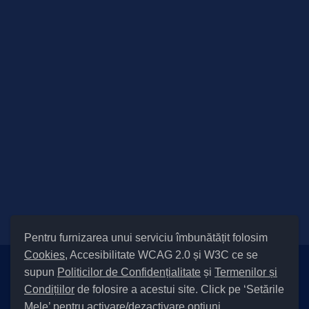
Pentru furnizarea unui serviciu îmbunătățit folosim
Cookies
, Accesibilitate WCAG 2.0 și W3C ce se
supun
Politicilor de Confidențialitate
și
Termenilor și
Setări Cookies și Accesibilitate
Condițiilor
de folosire a acestui site. Click pe ‘Setările
|
Informare cu privire la prelucrarea datelor
|
Politică de utilizare
Mele’ pentru activare/dezactivare opțiuni