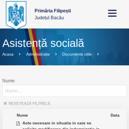
Primăria Filipești
Județul Bacău
Asistență socială
Acasa
Administrație
Documente utile
Nume
RESETEAZĂ FILTRELE
Nume
Data
Acte necesare in situatia in care se