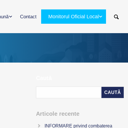
Monitorul Oficial Local
ună
Contact
Caută
Articole recente
INFORMARE privind combaterea