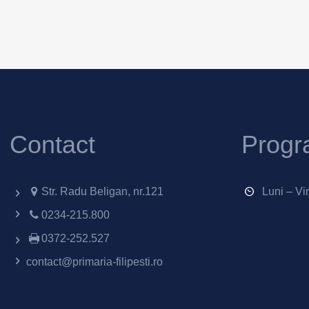
Contact
Progr
Str. Radu Beligan, nr.121
Luni – Vi
0234-215.800
0372-252.527
contact@primaria-filipesti.ro