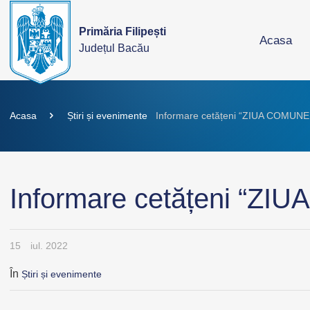
Primăria Filipești
Acasa
Județul Bacău
Acasa
Știri și evenimente
Informare cetățeni “ZIUA COMUNEI
Informare cetățeni “ZI
15
iul. 2022
În
Știri și evenimente