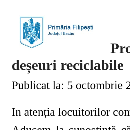
Pr
deșeuri reciclabile
Publicat la: 5 octombrie 
In atenția locuitorilor co
Aducem la cunostință că