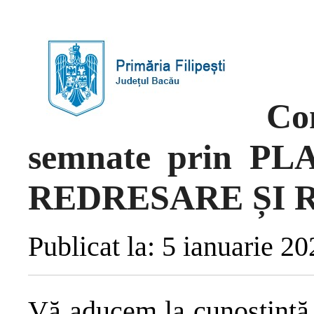
Co
semnate prin P
REDRESARE ȘI 
Publicat la: 5 ianuarie 2
Vă aducem la cunostință 